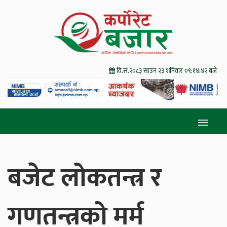
वि.सं.२०८३ साउन २३ शनिवार
०९:१४:४४ बजे
बजेट लोकतन्त्र र
गणतन्त्रको मर्म