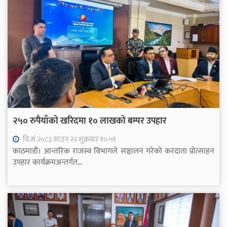
२५० रुपैयाँको खरिदमा १० लाखको बम्पर उपहार
वि.सं.२०८३ साउन २२ शुक्रवार १०:५९
काठमाडौं। आन्तरिक राजस्व विभागले सञ्चालन गरेको करदाता प्रोत्साहन
उपहार कार्यक्रमअन्तर्गत...