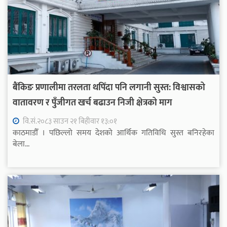
बैंकिङ प्रणालीमा तरलता थपिँदा पनि लगानी सुस्त: विश्वासको
वातावरण र पुँजीगत खर्च बढाउन निजी क्षेत्रको माग
वि.सं.२०८३ साउन २१ बिहीवार १३:०१
काठमाडौँ । पछिल्लो समय देशको आर्थिक गतिविधि सुस्त बनिरहेका
बेला...