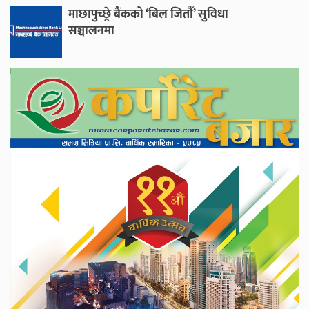
माछापुच्छ्रे बैंकको ‘बिल जितौँ’ सुविधा
सञ्चालनमा