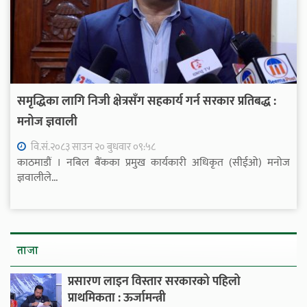
समृद्धिका लागि निजी क्षेत्रसँग सहकार्य गर्न सरकार प्रतिबद्ध :
मनोज ज्ञवाली
वि.सं.२०८३ साउन २० बुधवार ०९:५८
काठमाडौं । नबिल बैंकका प्रमुख कार्यकारी अधिकृत (सीईओ) मनोज
ज्ञवालीले...
ताजा
प्रसारण लाइन विस्तार सरकारको पहिलो
प्राथमिकता : ऊर्जामन्त्री