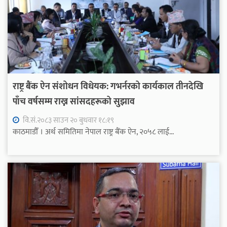
राष्ट्र बैंक ऐन संशोधन विधेयक: गभर्नरको कार्यकाल तीनदेखि
पाँच वर्षसम्म राख्न सांसदहरूको सुझाव
वि.सं.२०८३ साउन २० बुधवार १८:१९
काठमाडौँ । अर्थ समितिमा नेपाल राष्ट्र बैंक ऐन, २०५८ लाई...