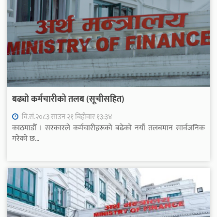
बढ्यो कर्मचारीको तलब (सूचीसहित)
वि.सं.२०८३ साउन २१ बिहीवार १३:३४
काठमाडौँ । सरकारले कर्मचारीहरूको बढेको नयाँ तलबमान सार्वजनिक
गरेको छ...