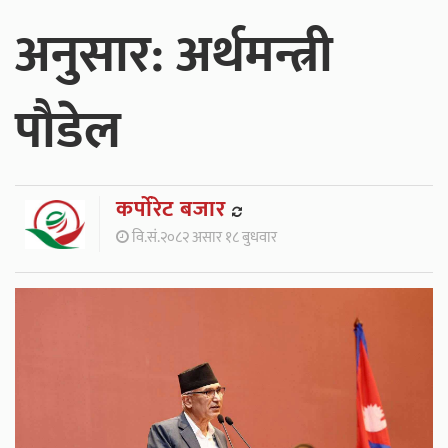
अनुसार: अर्थमन्त्री
पौडेल
कर्पाेरेट बजार
वि.सं.२०८२ असार १८ बुधवार