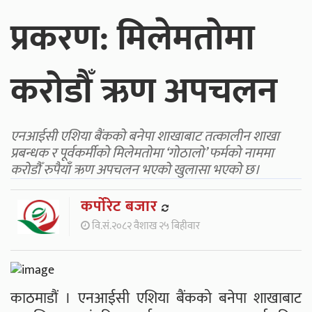
प्रकरण: मिलेमतोमा
करोडौँ ऋण अपचलन
एनआईसी एशिया बैंकको बनेपा शाखाबाट तत्कालीन शाखा
प्रबन्धक र पूर्वकर्मीको मिलेमतोमा ‘गोठालो’ फर्मको नाममा
करोडौँ रुपैयाँ ऋण अपचलन भएको खुलासा भएको छ।
कर्पाेरेट बजार
वि.सं.२०८२ वैशाख २५ बिहीवार
काठमाडौं । एनआईसी एशिया बैंकको बनेपा शाखाबाट