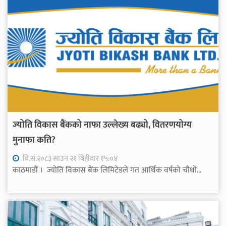
ज्योति विकास बैंकको नाफा उल्लेख्य बढ्यो, वितरणयोग्य
मुनाफा कति?
वि.सं.२०८३ साउन २१ बिहीवार १५:०४
काठमाडौं । ज्योति विकास बैंक लिमिटेडले गत आर्थिक वर्षको चौथो...