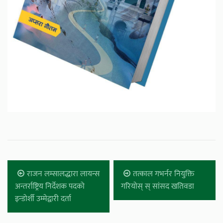
राजन लम्सालद्धारा लायन्स
तत्काल गभर्नर नियुक्ति
अन्तर्राष्ट्रिय निर्देशक पदको
गरियोस् स् सांसद खतिवडा
इन्डोर्शी उम्मेद्वारी दर्ता