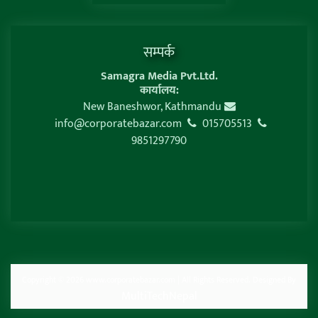
सम्पर्क
Samagra Media Pvt.Ltd.
कार्यालय:
New Baneshwor, Kathmandu
info@corporatebazar.com
015705513
9851297790
Copyright © 2026 www.corporatebazar.com | All Rights Reserved. Designed By
MultiTechNepal