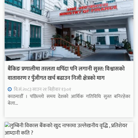
बैंकिङ प्रणालीमा तरलता थपिँदा पनि लगानी सुस्त: विश्वासको
वातावरण र पुँजीगत खर्च बढाउन निजी क्षेत्रको माग
वि.सं.२०८३ साउन २१ बिहीवार १३:०१
काठमाडौँ । पछिल्लो समय देशको आर्थिक गतिविधि सुस्त बनिरहेका
बेला...