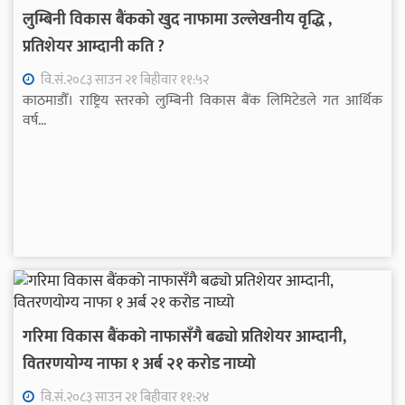
लुम्बिनी विकास बैंकको खुद नाफामा उल्लेखनीय वृद्धि ,
प्रतिशेयर आम्दानी कति ?
वि.सं.२०८३ साउन २१ बिहीवार ११:५२
काठमाडौँ। राष्ट्रिय स्तरको लुम्बिनी विकास बैंक लिमिटेडले गत आर्थिक
वर्ष...
गरिमा विकास बैंककाे नाफासँगै बढ्यो प्रतिशेयर आम्दानी,
वितरणयोग्य नाफा १ अर्ब २१ करोड नाघ्यो
वि.सं.२०८३ साउन २१ बिहीवार ११:२४