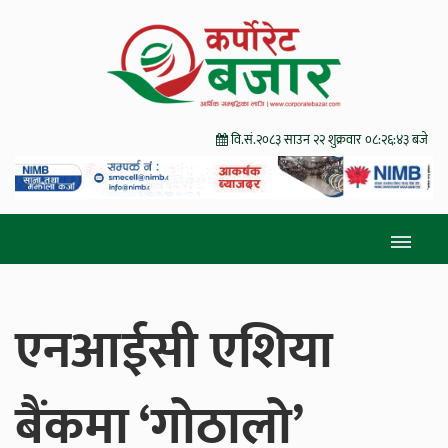
वि.सं.२०८३ साउन २२ शुक्रवार
०८:२६:४५ बजे
एनआईसी एशिया
बैंकमा ‘गोठालो’