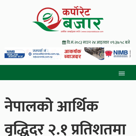
वि.सं.२०८३ साउन २४ आइतवार
०९:३७:५९ बजे
नेपालको आर्थिक
वृद्धिदर २.१ प्रतिशतमा