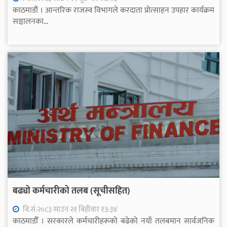
काठमाडौं । आन्तरिक राजस्व विभागले करदाता प्रोत्साहन उपहार कार्यक्रम
सञ्चालनका...
बढ्यो कर्मचारीको तलब (सूचीसहित)
वि.सं.२०८३ साउन २१ बिहीवार १३:३४
काठमाडौँ । सरकारले कर्मचारीहरूको बढेको नयाँ तलबमान सार्वजनिक