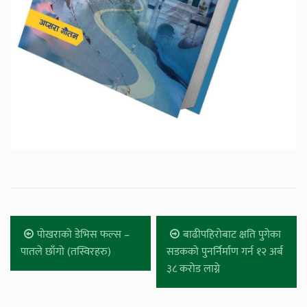
पोखराको डेभिस फल्स –
बाढीपहिरोबाट क्षति पुगेका
पातले छाँगो (तस्विरहरु)
सडकको पुनर्निर्माण गर्न १२ अर्ब
३८ करोड लाग्ने