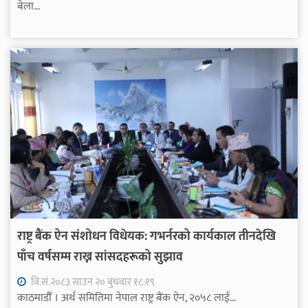
बेला...
राष्ट्र बैंक ऐन संशोधन विधेयक: गभर्नरको कार्यकाल तीनदेखि
पाँच वर्षसम्म राख्न सांसदहरूको सुझाव
वि.सं.२०८३ साउन २० बुधवार १८:१९
काठमाडौँ । अर्थ समितिमा नेपाल राष्ट्र बैंक ऐन, २०५८ लाई...