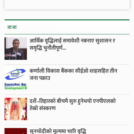
ताजा
आर्थिक वृद्धिलाई समावेशी नबनाए सुशासन र
समृद्धि चुनौतीपूर्ण...
कर्णाली विकास बैंकका सीईओ शाहसहित तीन
जना पक्राउ
दशैं–तिहारको बीचमै सुरु हुनेभयो एनपीएलको
तेस्रो संस्करण
सुनचाँदीको मूल्यमा भारि वृद्धि