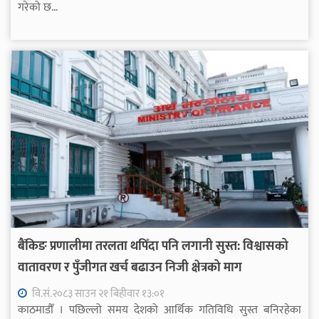
गरेको छ...
बैंकिङ प्रणालीमा तरलता थपिँदा पनि लगानी सुस्त: विश्वासको
वातावरण र पुँजीगत खर्च बढाउन निजी क्षेत्रको माग
वि.सं.२०८३ साउन २१ बिहीवार १३:०१
काठमाडौँ । पछिल्लो समय देशको आर्थिक गतिविधि सुस्त बनिरहेका