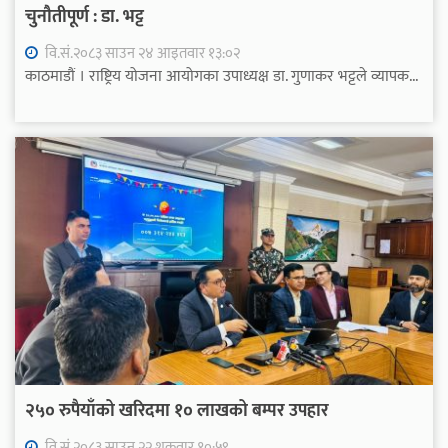
चुनौतीपूर्ण : डा. भट्ट
वि.सं.२०८३ साउन २४ आइतवार १३:०२
काठमाडौं । राष्ट्रिय योजना आयोगका उपाध्यक्ष डा. गुणाकर भट्टले व्यापक...
२५० रुपैयाँको खरिदमा १० लाखको बम्पर उपहार
वि.सं.२०८३ साउन २२ शुक्रवार १०:५९