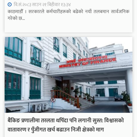
वि.सं.२०८३ साउन २१ बिहीवार १३:३४
काठमाडौँ । सरकारले कर्मचारीहरूको बढेको नयाँ तलबमान सार्वजनिक
गरेको छ...
बैंकिङ प्रणालीमा तरलता थपिँदा पनि लगानी सुस्त: विश्वासको
वातावरण र पुँजीगत खर्च बढाउन निजी क्षेत्रको माग