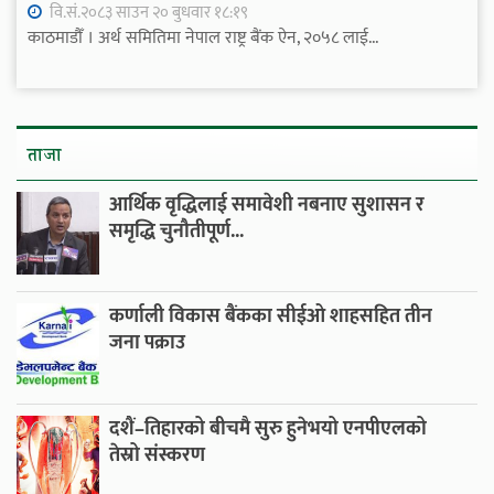
वि.सं.२०८३ साउन २० बुधवार १८:१९
काठमाडौँ । अर्थ समितिमा नेपाल राष्ट्र बैंक ऐन, २०५८ लाई...
ताजा
आर्थिक वृद्धिलाई समावेशी नबनाए सुशासन र
समृद्धि चुनौतीपूर्ण...
कर्णाली विकास बैंकका सीईओ शाहसहित तीन
जना पक्राउ
दशैं–तिहारको बीचमै सुरु हुनेभयो एनपीएलको
तेस्रो संस्करण