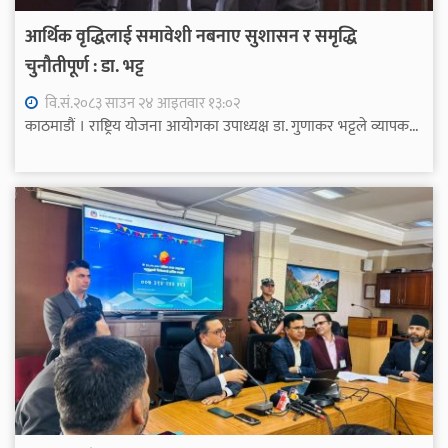
आर्थिक वृद्धिलाई समावेशी नबनाए सुशासन र समृद्धि
चुनौतीपूर्ण : डा. भट्ट
वि.सं.२०८३ साउन २४ आइतवार १३:०२
काठमाडौं । राष्ट्रिय योजना आयोगका उपाध्यक्ष डा. गुणाकर भट्टले व्यापक...