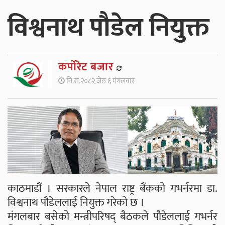
विश्वनाथ पौडेल नियुक्त
कर्पाेरेट बजार
वि.सं.२०८२ जेठ ६ मंगलवार
काठमाडौं । सरकारले नेपाल राष्ट्र बैंकको गभर्नरमा डा.
विश्वनाथ पौडेललाई नियुक्त गरेको छ ।
मंगलबार बसेको मन्त्रीपरिषद् बैठकले पौडेललाई गभर्नर