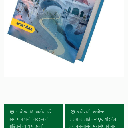
आयोगमाथि आयोग थप्ने
खानेपानी उपभोक्ता
काम मात्र भयो, मिटरब्याजी
संस्थाहरुलाई कर छुट गरिदिन
पीडितले न्याय पाएनन्’
प्रधानमन्त्रीसँग महासंघको माग