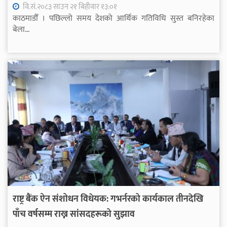
वि.सं.२०८३ साउन २१ बिहीवार १३:०१
काठमाडौँ । पछिल्लो समय देशको आर्थिक गतिविधि सुस्त बनिरहेका
बेला...
राष्ट्र बैंक ऐन संशोधन विधेयक: गभर्नरको कार्यकाल तीनदेखि
पाँच वर्षसम्म राख्न सांसदहरूको सुझाव