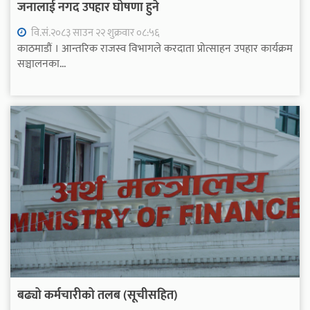
जनालाई नगद उपहार घोषणा हुने
वि.सं.२०८३ साउन २२ शुक्रवार ०८:५६
काठमाडौं । आन्तरिक राजस्व विभागले करदाता प्रोत्साहन उपहार कार्यक्रम
सञ्चालनका...
बढ्यो कर्मचारीको तलब (सूचीसहित)