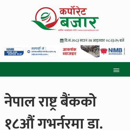
वि.सं.२०८३ साउन २४ आइतवार
०८:२३:२७ बजे
नेपाल राष्ट्र बैंकको
१८औं गभर्नरमा डा.