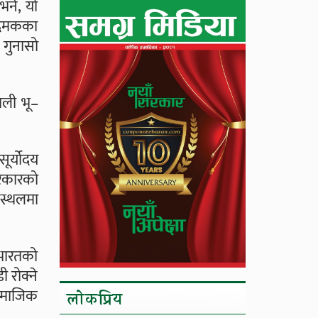
भने, यो
ा दमकका
 गुनासो
ाली भू–
ूर्योदय
सरकारको
 स्थलमा
 भारतको
 रोक्ने
सामाजिक
लाेकप्रिय