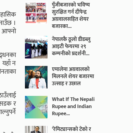
पुँजीबजारको भविष्य
सुरक्षित गर्न दीपेन्द्र
िहासिक
अग्रवालसहित शेयर
बनाउँछ ।
बजारका...
 आफ्नो
नेपालकै ठूलो डीडब्लु
आइटी फेयरमा २९
कम्पनीको प्रदर्शनी...
्र्धनका
। यहाँ न
एमालेमा अग्रवालको
सीनताका
मिलनले शेयर बजारमा
उत्साह र उछाल
ठाउँलाई
What If The Nepali
त सडक र
Rupee and Indian
नुपर्ने
Rupee...
‘रेमिट्यान्सको टेको र