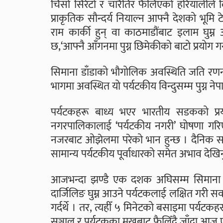
चिसो सिरेटो र चारैतिर फैलिएको हरियालीले दि
प्राकृतिक सौन्दर्य नियाल्न आफ्नै देशको भूमि 
राम कार्की हुन् वा काठमाडौंबाट इलाम घुम्न आ
छ,‘आफ्नै आँगनमा पुग्न छिमेकीको बाटो प्रयोग गर्न
सिमाना डाँडाको भौगोलिक अवस्थिति जति रणनीत
भागमा अवस्थित यो पर्यटकीय विन्दुसम्म पुग्न ने
पर्यटकहरू बाध्य भएर भारतीय सडकको प्रयोग
नगरपालिकालाई ‘पर्यटकीय नगरी’ घोषणा गरिए पन
नजरबाट ओझेलमा परेको भान हुन्छ । दैनिक सयौँ
सामान्य पर्यटकीय पूर्वाधारको समेत अभाव देखिन
आजभन्दा झण्डै एक दशक अघिसम्म सिमाना डाँ
दार्जिलिङ घुम्न आउने पर्यटकलाई लक्षित गरी सव
गर्दर्थे । तर, त्यहीँ ५ मिनेटको बसाइमा पर्यट
सञ्जाल र पर्यटकका मुखबाट फैलिँदै जाँदा आज 