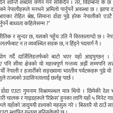
ने शान्ति शब्दमा वर्णन गर्न सकिँदैन । तर, विडम्बना के छ 
टेक्ने नेपालीहरूले मनभने अमिलो पार्नुपर्ने अवस्था छ । झाप
एका रोहित श्रेष्ठ, सिमाना डाँडा पुग्ने हरेक नेपालीको एउटै
ुपर्ने बाध्यता कहिलेसम्म ?’
िक र सुन्दर छ, यसको पहुँच उति नै विरक्तलाग्दो छ । नेप
पालतर्फबाट न त व्यवस्थित सडक छ, न हिँड्ने पदमार्ग नै ।
 गर्दै दार्जिलिङतर्फको बाटो भएर यहाँ आइपुग्छन् । स
ि सीमा क्षेत्रको यो महत्त्वपूर्ण गन्तव्य अझैं सम्मपनि 
 नेपाली र हजारौँको सङ्ख्यामा भारतीय पर्यटकहरू पुग्ने यो
ुले राज्यको उदासिनतालाई छर्लङ्ग पार्छ ।
डा एउटा गुमनाम विश्रामस्थल मात्र थियो । छिमेकी देश
ारी चालक र गाइडहरूले ‘रिफ्रेस’ हुनका लागि यहाँ ५ मिनेट गाडी
कहरूले यहाँको जादुमयी दृश्यको महसुस गरे । बिस्तारै यो ठाउँ 
एउटा स्थापित गन्तव्य बनिसकेको छ ।