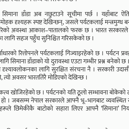
ि सिमाना डाँडा अब नछुटाउने सूचीमा पर्छ । यहाँबाट ऐत
ोहक दृश्यहरू स्पष्ट देखिन्छन्, जसले पर्यटकलाई मन्त्रमुग्ध 
 र वारिको अवस्था आकाश–पातालको फरक छ । भारत सरकारले
का लागि सहज पहुँच सुनिश्चित गरिसकेको छ ।
ाधारको रित्तोपनले पर्यटकलाई गिज्याइरहेको छ । पर्यटन प्रवद
 लागि सिमाना डाँडाको यो दुरावस्था एउटा गम्भीर प्रश्न बनेको छ 
 त दृश्यावलोकनका लागि सुरक्षित संरचना नै । सरकारी उदा
, त्यो अवसर भारततिरै मोडिएको देखिन्छ ।
कत्व खोजिरहेको छ । पर्यटनको यति ठूलो सम्भावना बोकेको 
 अपमान हो । जबसम्म नेपाल सरकारले आफ्नै भू–भागबाट व्यवस्थि
टकहरूले छिमेकीकै बाटोको सहारा लिएर आफ्नै ‘सिमाना’ नियाल्