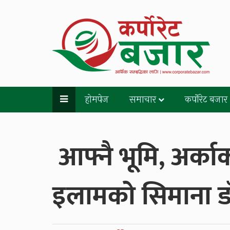
होमपेज
समाचार
कर्पोरेट बजार
आफ्नै भूमि, अर्काको
इलामको सिमाना डा