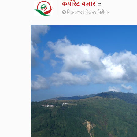
कर्पाेरेट बजार
वि.सं.२०८३ जेठ २१ बिहीवार