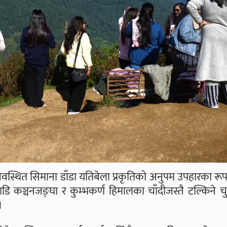
्थित सिमाना डाँडा यतिबेला प्रकृतिको अनुपम उपहारका रूपम
ञ्चनजङ्घा र कुम्भकर्ण हिमालका चाँदीजस्तै टल्किने चु
।