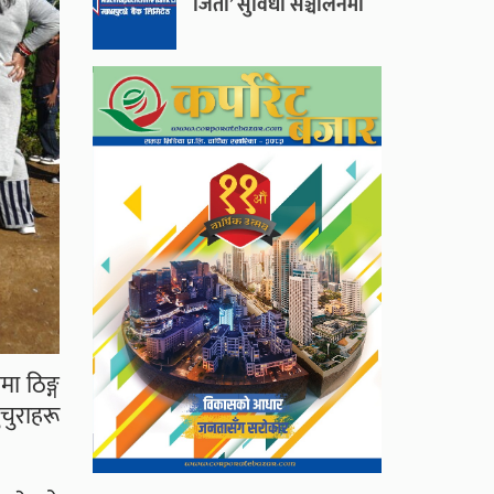
जितौँ’ सुविधा सञ्चालनमा
ा ठिङ्ग
चुराहरू