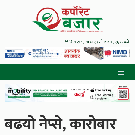
वि.सं.२०८३ साउन २५ सोमवार
०३:२६:१३ बजे
बढयो नेप्से, कारोबार