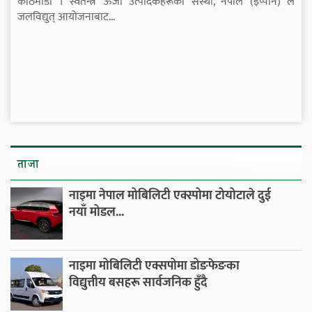
काठमाडौँ । स्वतन्त्र ऊर्जा उत्पादकहरूको संस्था, नेपाल (इप्पान) ले
जलविद्युत् आयोजनाबाट...
ताजा
नाइमा नेपाल मोबिलिटी एक्स्पोमा टोयोटाले दुई
नयाँ मोडल...
नाइमा मोबिलिटी एक्सपोमा डोङफेङका
विद्युत्तीय बसहरू सार्वजनिक हुँदै