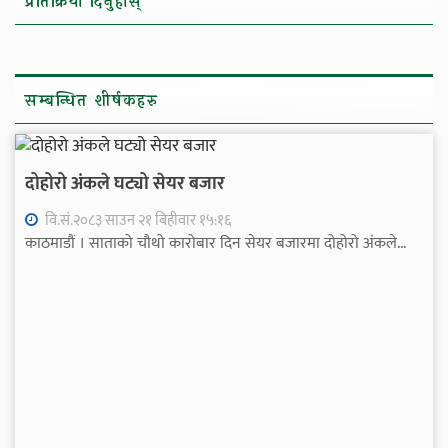
प्रतिक्रिया दिनुहोस्
सम्बन्धित शीर्षकहरु
दोहोरो अंकले घट्यो सेयर बजार
वि.सं.२०८३ साउन २१ बिहीवार १५:१६
काठमाडौं । साताको चौथो कारोबार दिन सेयर बजारमा दोहोरो अंकले...