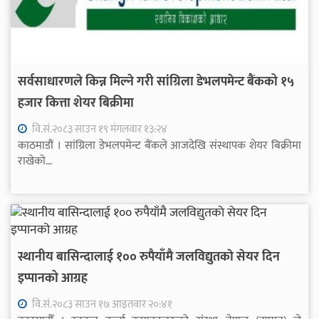
सर्वसाधारणले किन्न मिल्ने गरी सांग्रिला डेभलपमेन्ट बैंकको १५
हजार कित्ता शेयर बिक्रीमा
वि.सं.२०८३ साउन १९ मंगलवार १३:२४
काठमाडौं । सांग्रिला डेभलपमेन्ट बैंकले आजदेखि संस्थापक शेयर बिक्रीमा
राखेको...
स्थानीय बासिन्दालाई १०० रुपैयाँमै जलविद्युतकाे सेयर दिन
इप्पानको आग्रह
वि.सं.२०८३ साउन १७ आइतवार २०:४१