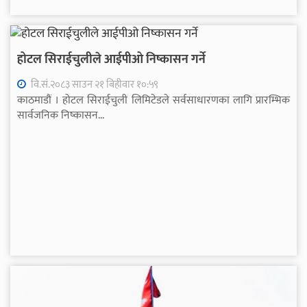
होटल सिराईचुलीले आईपीओ निष्कासन गर्ने
वि.सं.२०८३ साउन २१ बिहीवार १०:५९
काठमाडौं । होटल सिराईचुली लिमिटेडले सर्वसाधारणका लागि प्रारम्भिक
सार्वजनिक निष्कासन...