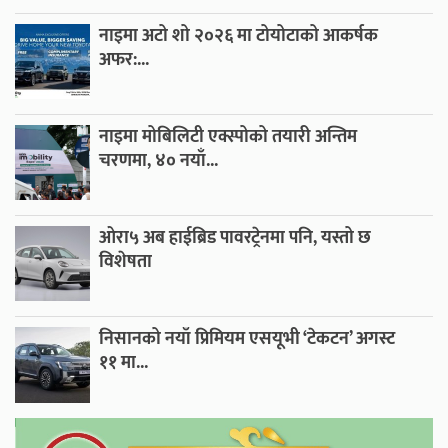
नाइमा अटो शो २०२६ मा टोयोटाको आकर्षक
अफर:...
नाइमा मोबिलिटी एक्स्पोको तयारी अन्तिम
चरणमा, ४० नयाँ...
ओरा५ अब हाईब्रिड पावरट्रेनमा पनि, यस्तो छ
विशेषता
निसानको नयाँ प्रिमियम एसयूभी ‘टेकटन’ अगस्ट
११ मा...