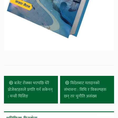
बजेट रोक्का भएपछि धेरै
विदेशबाट मतदानको
प्रोजेक्टहरुले प्रगति गर्न सकेनन्
संभावना : विधि र विकल्पहरु
: मन्त्री घिसिङ
छन् तर चुनौति असंख्य