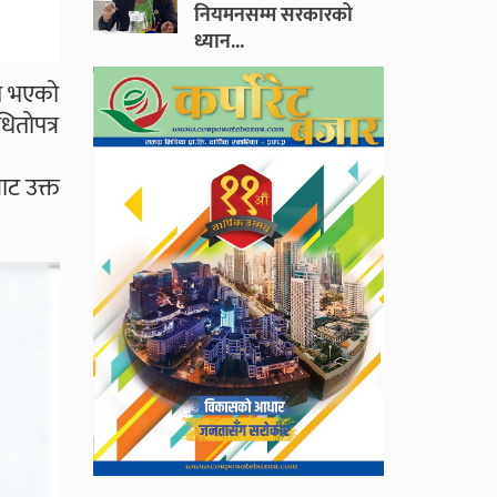
नियमनसम्म सरकारको
ध्यान...
ृत भएको
ितोपत्र
।
ाट उक्त