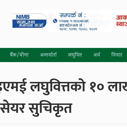
बैंक/बीमा
अन्तर्वार्ता
लघुवित्त
अर्थ
विचार
आइएमई लघुवित्तको १० ल
 सेयर सुचिकृत