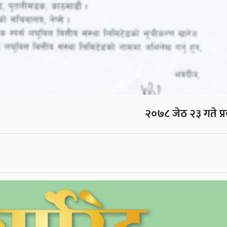
२०७८ जेठ २३ गते प्