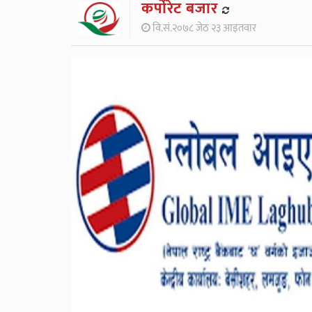
कर्पाेरेट बजार
वि.सं.२०७८ जेठ २३ आइतवार