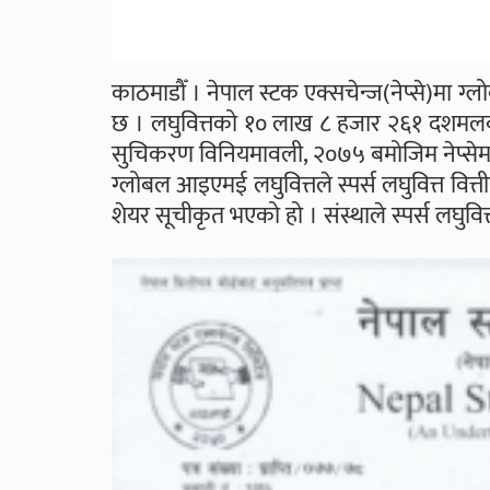
काठमाडौँ । नेपाल स्टक एक्सचेन्ज(नेप्से)मा ग
छ । लघुवित्तको १० लाख ८ हजार २६१ दशमलव ७
सुचिकरण विनियमावली, २०७५ बमोजिम नेप्सेमा 
ग्लोबल आइएमई लघुवित्तले स्पर्स लघुवित्त वित्
शेयर सूचीकृत भएको हो । संस्थाले स्पर्स लघुवित