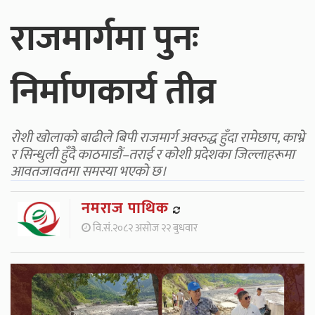
राजमार्गमा पुनः
निर्माणकार्य तीव्र
रोशी खोलाको बाढीले बिपी राजमार्ग अवरुद्ध हुँदा रामेछाप, काभ्रे
र सिन्धुली हुँदै काठमाडौं–तराई र कोशी प्रदेशका जिल्लाहरूमा
आवतजावतमा समस्या भएको छ।
नमराज पाथिक
वि.सं.२०८२ असोज २२ बुधवार