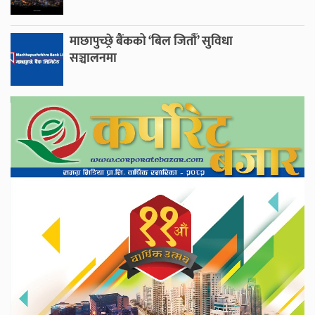
माछापुच्छ्रे बैंकको ‘बिल जितौँ’ सुविधा
सञ्चालनमा