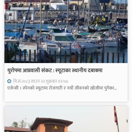
युरोपमा आप्रवासी संकट : स्यूटाका स्थानीय दबाबमा
वि.सं.२०८३ साउन २२ शुक्रवार १२:५७
एजेन्सी । स्पेनको स्युटामा रोजगारी र नयाँ जीवनको खोजीमा पुगेका...