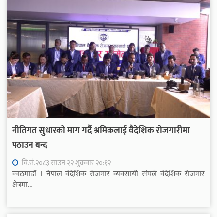
नीतिगत सुधारको माग गर्दै श्रमिकलाई वैदेशिक रोजगारीमा
पठाउन बन्द
वि.सं.२०८३ साउन २२ शुक्रवार २०:१२
काठमाडौंं । नेपाल वैदेशिक रोजगार व्यवसायी संघले वैदेशिक रोजगार
क्षेत्रमा...