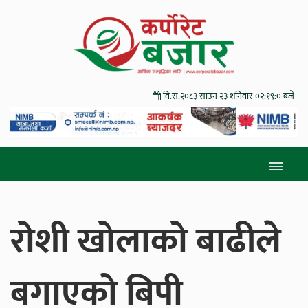
वि.सं.२०८३ साउन २३ शनिवार
०२:१९:०२ बजे
रोशी खोलाको बाढीले
बगाएको बिपी