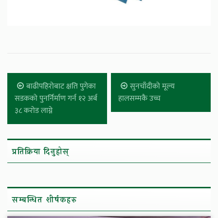
बाढीपहिरोबाट क्षति पुगेका
सुनचाँदीको मूल्य
सडकको पुनर्निर्माण गर्न १२ अर्ब
हालसम्मकै उच्च
३८ करोड लाग्ने
प्रतिक्रिया दिनुहोस्
सम्बन्धित शीर्षकहरु