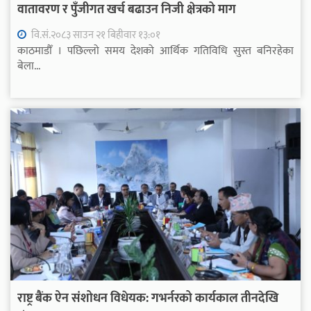
वातावरण र पुँजीगत खर्च बढाउन निजी क्षेत्रको माग
वि.सं.२०८३ साउन २१ बिहीवार १३:०१
काठमाडौँ । पछिल्लो समय देशको आर्थिक गतिविधि सुस्त बनिरहेका
बेला...
राष्ट्र बैंक ऐन संशोधन विधेयक: गभर्नरको कार्यकाल तीनदेखि