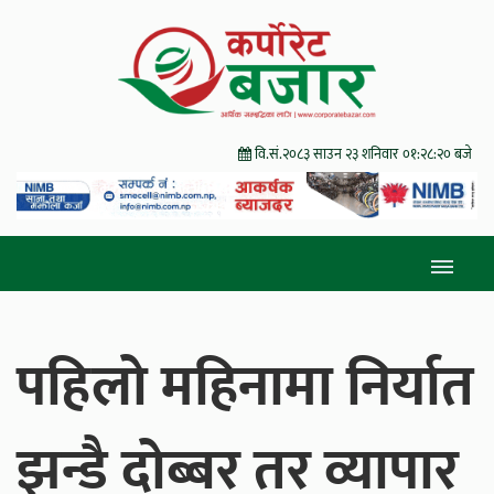
वि.सं.२०८३ साउन २३ शनिवार
०१:२८:२२ बजे
पहिलो महिनामा निर्यात
झन्डै दोब्बर तर व्यापार