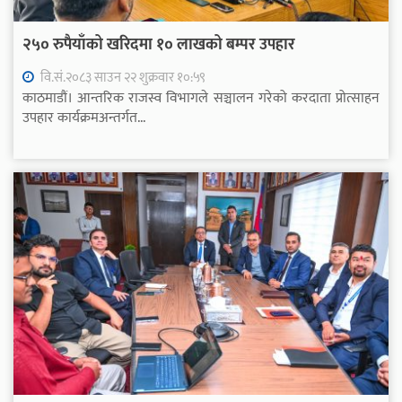
२५० रुपैयाँको खरिदमा १० लाखको बम्पर उपहार
वि.सं.२०८३ साउन २२ शुक्रवार १०:५९
काठमाडौं। आन्तरिक राजस्व विभागले सञ्चालन गरेको करदाता प्रोत्साहन
उपहार कार्यक्रमअन्तर्गत...