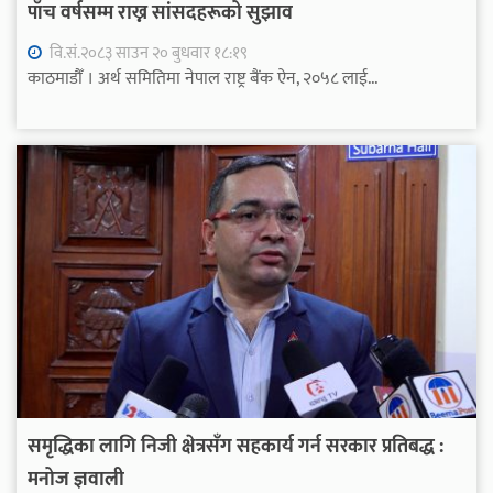
पाँच वर्षसम्म राख्न सांसदहरूको सुझाव
वि.सं.२०८३ साउन २० बुधवार १८:१९
काठमाडौँ । अर्थ समितिमा नेपाल राष्ट्र बैंक ऐन, २०५८ लाई...
समृद्धिका लागि निजी क्षेत्रसँग सहकार्य गर्न सरकार प्रतिबद्ध :
मनोज ज्ञवाली