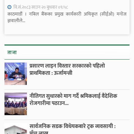
वि.सं.२०८३ साउन २० बुधवार ०९:५८
काठमाडौं । नबिल बैंकका प्रमुख कार्यकारी अधिकृत (सीईओ) मनोज
ज्ञवालीले...
ताजा
प्रसारण लाइन विस्तार सरकारको पहिलो
प्राथमिकता : ऊर्जामन्त्री
नीतिगत सुधारको माग गर्दै श्रमिकलाई वैदेशिक
रोजगारीमा पठाउन...
सार्वजनिक सडक विधेयकबारे ट्रक व्यवसायी :
पाँच लाख...