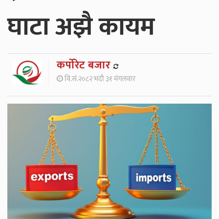
घाटा अझै कायम
कर्पाेरेट बजार
वि.सं.२०८२ भदौ ३१ मंगलवार