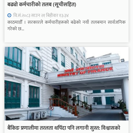
बढ्यो कर्मचारीको तलब (सूचीसहित)
वि.सं.२०८३ साउन २१ बिहीवार १३:३४
काठमाडौँ । सरकारले कर्मचारीहरूको बढेको नयाँ तलबमान सार्वजनिक
गरेको छ...
बैंकिङ प्रणालीमा तरलता थपिँदा पनि लगानी सुस्त: विश्वासको