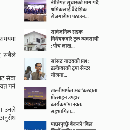
नीतिगत सुधारको माग गर्दै
श्रमिकलाई वैदेशिक
रोजगारीमा पठाउन...
सार्वजनिक सडक
ो समयमा
विधेयकबारे ट्रक व्यवसायी
: पाँच लाख...
ै सबैले
सांसद यादवको प्रश्न :
ढल्केबरको ट्रमा सेन्टर
योजना...
ाट सेवा
त गर्ने
खल्तीमार्फत अब ‘करदाता
प्रोत्साहन उपहार
कार्यक्रम’मा स्वतः
ए । उनले
सहभागिता...
 अनुरोध
माछापुच्छ्रे बैंकको ‘बिल