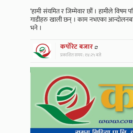
‘हामी संयमित र जिम्मेवार छौं । हामीले विषम
गाडीहरु खाली छन् । काम नभएका आन्दोलनबाट प
भने ।
कर्पाेरेट बजार
प्रकाशित समय : १४:२५ बजे