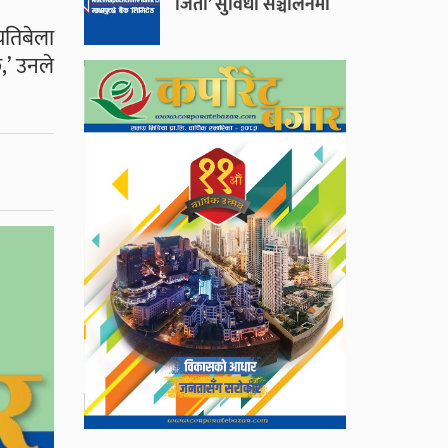
जितौँ’ सुविधा सञ्चालनमा
यतिबेला
,’ उनले