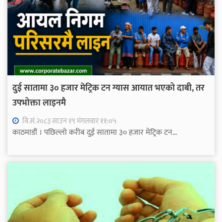
दुई सातामा ३० हजार मेट्रिक टन ग्यास आयात भएको दाबी, तर
उपभोक्ता लाइनमै
वि.सं.२०८३ साउन १९ मंगलवार ११:०५
काठमाडौं । पछिल्लो करीब दुई सातामा ३० हजार मेट्रिक टन...