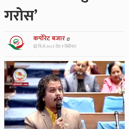
गरोस’
कर्पाेरेट बजार
वि.सं.२०८२ जेठ १ बिहीवार