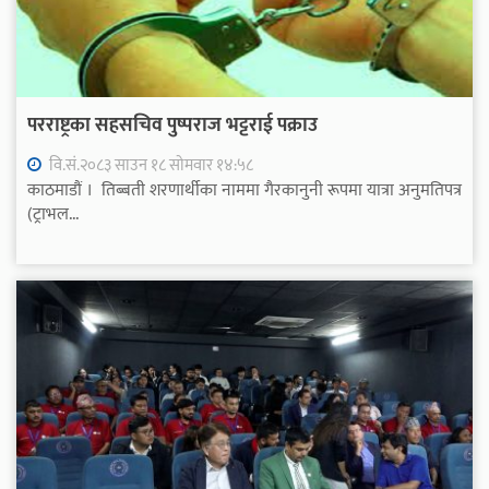
परराष्ट्रका सहसचिव पुष्पराज भट्टराई पक्राउ
वि.सं.२०८३ साउन १८ सोमवार १४:५८
काठमाडौं । तिब्बती शरणार्थीका नाममा गैरकानुनी रूपमा यात्रा अनुमतिपत्र
(ट्राभल...