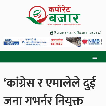
वि.सं.२०८३ साउन २१ बिहीवार
०४:१७:२५ बजे
‘कांग्रेस र एमालेले दुई
जना गभर्नर नियुक्त