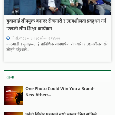
युवालाई सीपयुक्त बनाएर रोजगारी र उद्यमशीलता प्रवद्र्धन गर्न
‘एलजी सीप शिक्षा’ कार्यक्रम
वि.सं.२०८३ साउन १८ सोमवार १४:५५
काठमाडौं । युवाहरूलाई प्राविधिक सीपमार्फत रोजगारी र उद्यमशीलतासँग
जोड्ने उद्देश्यले...
ताजा
One Photo Could Win You a Brand-
New Ather:...
फोटो खिचेर एथरको नयाँ स्कुटर जित्न सकिने