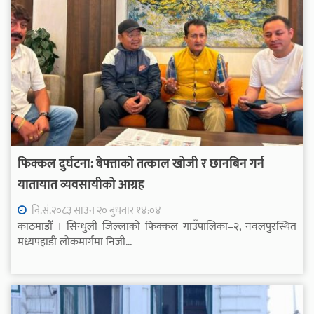
फिक्कल दुर्घटना: बेपत्ताको तत्काल खोजी र छानबिन गर्न
यातायात व्यवसायीको आग्रह
वि.सं.२०८३ साउन २० बुधवार १४:०४
काठमाडौँ । सिन्धुली जिल्लाको फिक्कल गाउँपालिका–२, नवलपुरस्थित
मध्यपहाडी लोकमार्गमा निजी...