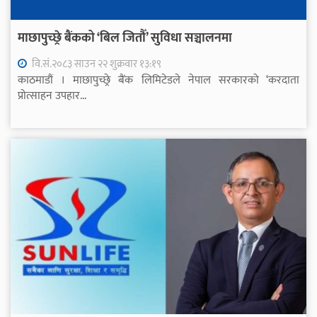
माछापुच्छ्रे बैंकको ‘बिल जितौँ’ सुविधा सञ्चालनमा
वि.सं.२०८३ साउन २२ शुक्रवार १३:१९
काठमाडौं । माछापुच्छ्रे बैंक लिमिटेडले नेपाल सरकारको ‘करदाता
प्रोत्साहन उपहार...