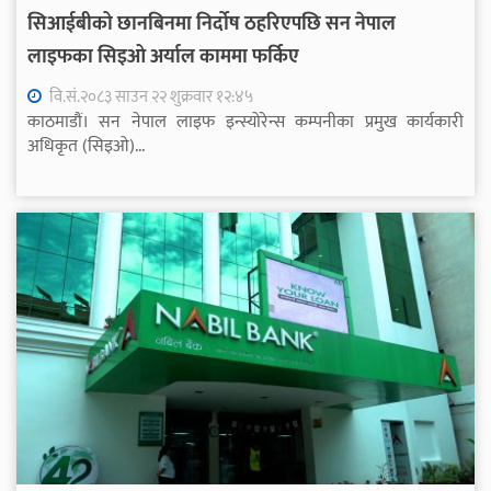
सिआईबीको छानबिनमा निर्दोष ठहरिएपछि सन नेपाल
लाइफका सिइओ अर्याल काममा फर्किए
वि.सं.२०८३ साउन २२ शुक्रवार १२:४५
काठमाडौं। सन नेपाल लाइफ इन्स्योरेन्स कम्पनीका प्रमुख कार्यकारी
अधिकृत (सिइओ)...