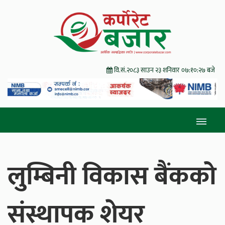
वि.सं.२०८३ साउन २३ शनिवार
०७:१०:२९ बजे
लुम्बिनी विकास बैंकको
संस्थापक शेयर