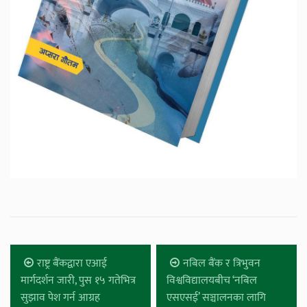
राष्ट्र बैंकद्वारा एआई
नबिल बैंक र त्रिभुवन
मार्गदर्शन जारी, पुस १५ गतेभित्र
विश्वविद्यालयबीच ‘नबिल
सुझाव पेश गर्न आग्रह
एसएसई’ सञ्चालनका लागि