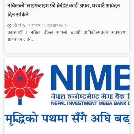
नबिलको ‘लाइफटाइम फ्री क्रेडिट कार्ड’ अफर, घरबाटै आवेदन
दिन सकिने
वि.सं.२०८३ साउन २२ शुक्रवार १०:१८
काठमाडौं । नबिल बैंकले आफ्नो ४२औँ वार्षिकोत्सवको अवसरमा
ग्राहकका लागि...