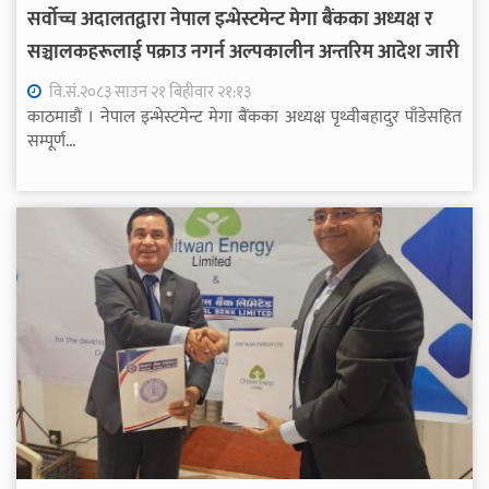
सर्वोच्च अदालतद्वारा नेपाल इन्भेस्टमेन्ट मेगा बैंकका अध्यक्ष र
सञ्चालकहरूलाई पक्राउ नगर्न अल्पकालीन अन्तरिम आदेश जारी
वि.सं.२०८३ साउन २१ बिहीवार २१:१३
काठमाडौं । नेपाल इन्भेस्टमेन्ट मेगा बैंकका अध्यक्ष पृथ्वीबहादुर पाँडेसहित
सम्पूर्ण...