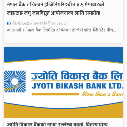
नेपाल बैंक र चितवन इन्जिनियरिङबीच ४.५ मेगावाटको
लाङटाङ लघु जलविद्युत आयोजनाका लागि सम्झौता
वि.सं.२०८३ साउन २१ बिहीवार २१:०७
काठमाडौं । नेपाल बैंक लिमिटेड र चितवन इन्जिनियरिङ लिमिटेड बीच...
ज्योति विकास बैंकको नाफा उल्लेख्य बढ्यो, वितरणयोग्य