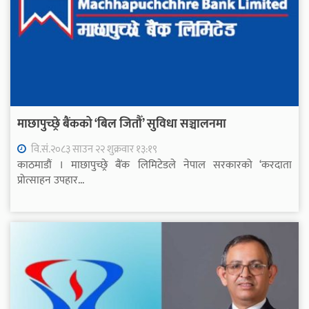
माछापुच्छ्रे बैंकको ‘बिल जितौँ’ सुविधा सञ्चालनमा
वि.सं.२०८३ साउन २२ शुक्रवार १३:१९
काठमाडौं । माछापुच्छ्रे बैंक लिमिटेडले नेपाल सरकारको ‘करदाता
प्रोत्साहन उपहार...