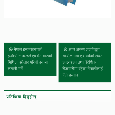
नेपाल इन्फ्रास्ट्रक्चर्स
अपर अरुण जलविद्युत
इन्भेष्टमेन्ट फन्डले १० मेगावाटको
आयोजनामा १३ अर्बको शेयर
मिथिला सोलार परियोजनामा
एनआरएन तथा वैदेशिक
लगानी गर्ने
रोजगारीमा रहेका नेपालीलाई
दिने प्रस्ताव
प्रतिक्रिया दिनुहोस्