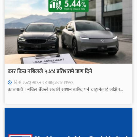
कार किन्न नबिलले ५.४४ प्रतिशतमै ऋण दिने
वि.सं.२०८३ साउन २४ आइतवार ११:५६
काठमाडौं । नबिल बैंकले सवारी साधन खरिद गर्न चाहानेलाई लक्षित...