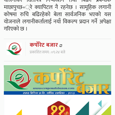
योजनाको धितोपत्र निष्काशन तथा बिक्री प्रबन्धक
माछापुच्छ«्रे क्यापिटल नै रहनेछ । सामूहिक लगानी
कोषमा रुचि बढिरहेको बेला सार्वजनिक भएको यस
योजनाले लगानीकर्तालाई नयाँ विकल्प प्रदान गर्ने अपेक्षा
गरिएको छ ।
कर्पाेरेट बजार
प्रकाशित समय : ०९:२४ बजे