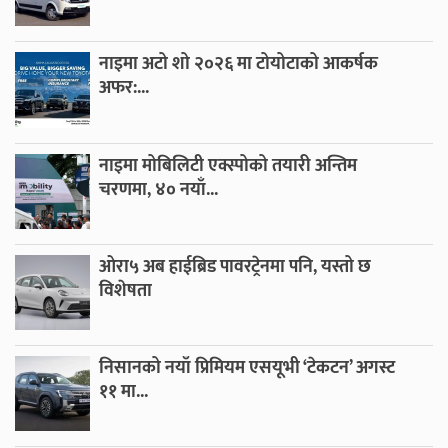
नाइमा अटो शो २०२६ मा टोयोटाको आकर्षक
अफर:...
नाइमा मोबिलिटी एक्स्पोको तयारी अन्तिम
चरणमा, ४० नयाँ...
ओरा५ अब हाईब्रिड पावरट्रेनमा पनि, यस्तो छ
विशेषता
निसानको नयाँ प्रिमियम एसयूभी ‘टेकटन’ अगस्ट
११ मा...