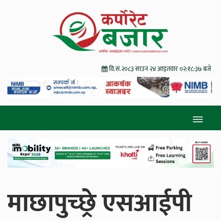
वि.सं.२०८३ साउन २४ आइतवार
०२:१८:३८ बजे
माछापुच्छ्रे एसआईपी