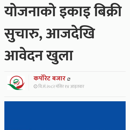
योजनाको इकाइ बिक्री
सुचारु, आजदेखि
आवेदन खुला
कर्पाेरेट बजार
वि.सं.२०८२ मंसिर १४ आइतवार