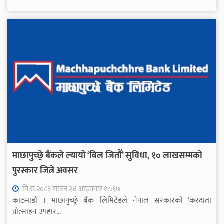
माछापुच्छ्रे बैंकले ल्यायो ‘बिल जितौँ’ सुविधा, १० लाखसम्मको
पुरस्कार जित्ने अवसर
वि.सं.२०८३ साउन २४ आइतवार १८:१७
काठमाडौं । माछापुच्छ्रे बैंक लिमिटेडले नेपाल सरकारको ‘करदाता
प्रोत्साहन उपहार...