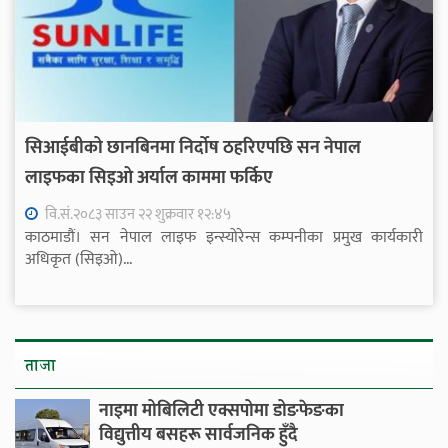
सिआईबीको छानबिनमा निर्दोष ठहरिएपछि सन नेपाल
लाइफका सिइओ अर्याल काममा फर्किए
वि.सं.२०८३ साउन २२ शुक्रवार १२:४५
काठमाडौं। सन नेपाल लाइफ इन्स्योरेन्स कम्पनीका प्रमुख कार्यकारी
अधिकृत (सिइओ)...
ताजा
नाइमा मोबिलिटी एक्सपोमा डोङफेङका
विद्युत्तीय बसहरू सार्वजनिक हुँदै