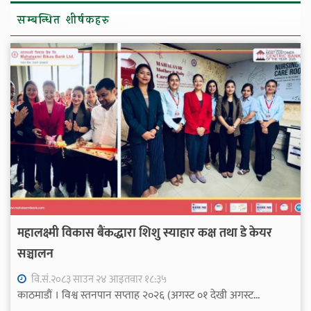
सम्बन्धित शीर्षकहरु
महालक्ष्मी विकास बैंकद्धारा शिशु स्याहार कक्ष तथा डे केयर
सञ्चालन
वि.सं.२०८३ साउन २४ आइतवार १८:३५
काठमाडौं । विश्व स्तनपान सप्ताह २०२६ (अगस्ट ०१ देखी अगस्ट...