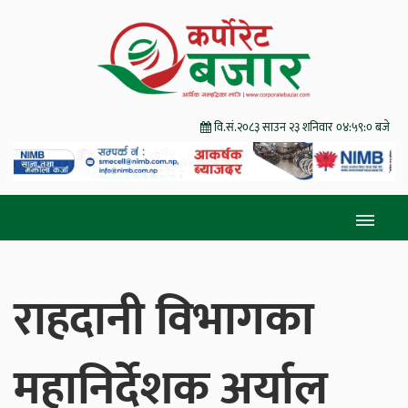
वि.सं.२०८३ साउन २३ शनिवार
०४:५९:०१ बजे
राहदानी विभागका
महानिर्देशक अर्याल