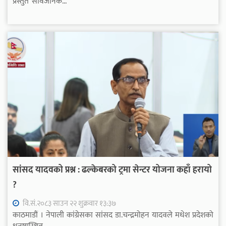
प्रस्तुत ‘सार्वजनिक...
सांसद यादवको प्रश्न : ढल्केबरको ट्रमा सेन्टर योजना कहाँ हरायो
?
वि.सं.२०८३ साउन २२ शुक्रवार १३:३७
काठमाडौं । नेपाली कांग्रेसका सांसद डा.चन्द्रमोहन यादवले मधेश प्रदेशको