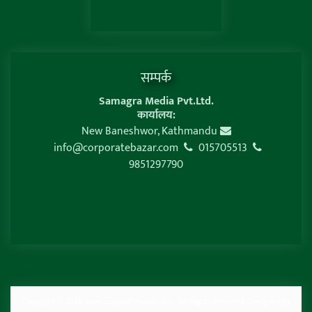
सम्पर्क
Samagra Media Pvt.Ltd.
कार्यालय:
New Baneshwor, Kathmandu
info@corporatebazar.com
015705513
9851297790
Copyright © 2026 www.corporatebazar.com | All Rights Reserved. Designed By