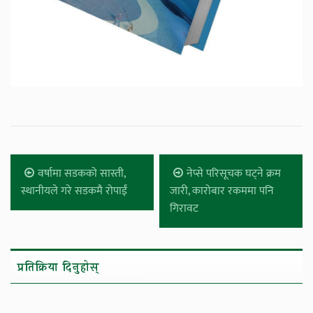
वर्षामा सडकको सास्ती,
नेप्से परिसूचक घट्ने क्रम
स्थानीयले गरे सडकमै रोपाईं
जारी, कारोबार रकममा पनि
गिरावट
प्रतिक्रिया दिनुहोस्