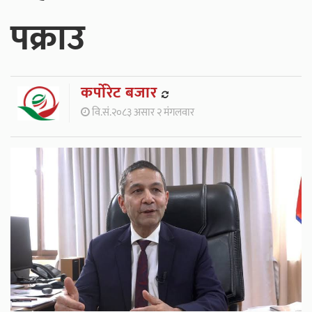
पक्राउ
कर्पाेरेट बजार
वि.सं.२०८३ असार २ मंगलवार