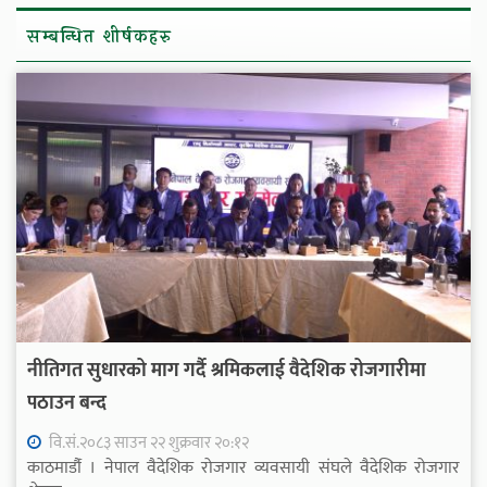
सम्बन्धित शीर्षकहरु
नीतिगत सुधारको माग गर्दै श्रमिकलाई वैदेशिक रोजगारीमा
पठाउन बन्द
वि.सं.२०८३ साउन २२ शुक्रवार २०:१२
काठमाडौंं । नेपाल वैदेशिक रोजगार व्यवसायी संघले वैदेशिक रोजगार