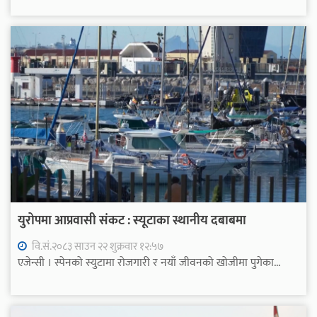
युरोपमा आप्रवासी संकट : स्यूटाका स्थानीय दबाबमा
वि.सं.२०८३ साउन २२ शुक्रवार १२:५७
एजेन्सी । स्पेनको स्युटामा रोजगारी र नयाँ जीवनको खोजीमा पुगेका...