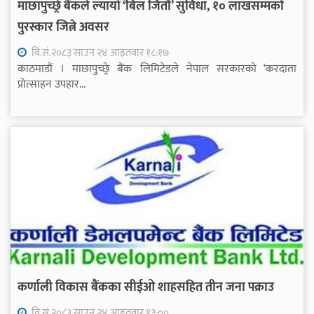
माछापुच्छ्रे बैंकले ल्यायो ‘बिल जितौँ’ सुविधा, १० लाखसम्मको
पुरस्कार जित्ने अवसर
वि.सं.२०८३ साउन २४ आइतवार १८:१७
काठमाडौं । माछापुच्छ्रे बैंक लिमिटेडले नेपाल सरकारको ‘करदाता
प्रोत्साहन उपहार...
कर्णाली विकास बैंकका सीईओ शाहसहित तीन जना पक्राउ
वि.सं.२०८३ साउन २४ आइतवार १३:००