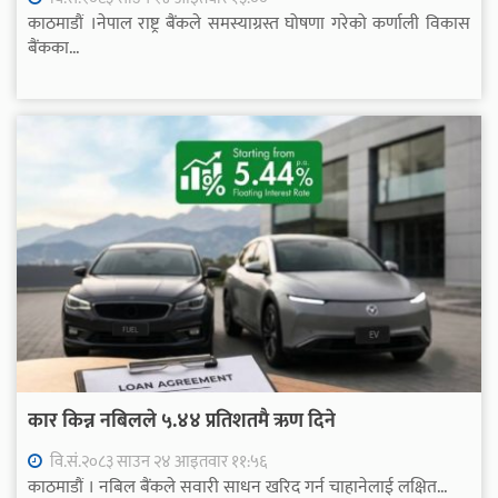
काठमाडौं ।नेपाल राष्ट्र बैंकले समस्याग्रस्त घोषणा गरेको कर्णाली विकास
बैंकका...
कार किन्न नबिलले ५.४४ प्रतिशतमै ऋण दिने
वि.सं.२०८३ साउन २४ आइतवार ११:५६
काठमाडौं । नबिल बैंकले सवारी साधन खरिद गर्न चाहानेलाई लक्षित...