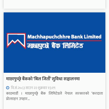
माछापुच्छ्रे बैंकको ‘बिल जितौँ’ सुविधा सञ्चालनमा
वि.सं.२०८३ साउन २२ शुक्रवार १३:१९
काठमाडौं । माछापुच्छ्रे बैंक लिमिटेडले नेपाल सरकारको ‘करदाता
प्रोत्साहन उपहार...