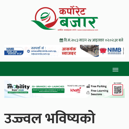
वि.सं.२०८३ साउन २४ आइतवार
०२:०२:३३ बजे
उज्ज्वल भविष्यको