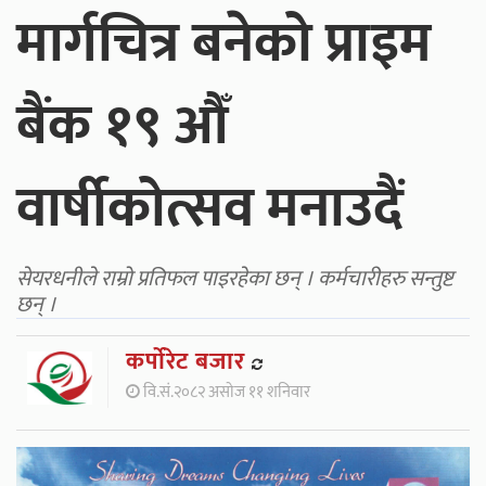
मार्गचित्र बनेको प्राइम
बैंक १९ औँ
वार्षीकोत्सव मनाउदैं
सेयरधनीले राम्रो प्रतिफल पाइरहेका छन् । कर्मचारीहरु सन्तुष्ट
छन् ।
कर्पाेरेट बजार
वि.सं.२०८२ असोज ११ शनिवार