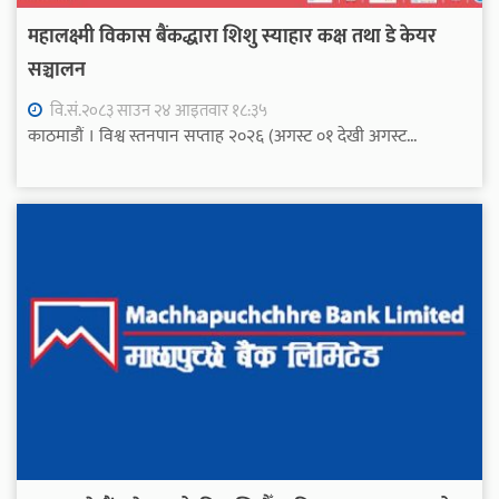
महालक्ष्मी विकास बैंकद्धारा शिशु स्याहार कक्ष तथा डे केयर
सञ्चालन
वि.सं.२०८३ साउन २४ आइतवार १८:३५
काठमाडौं । विश्व स्तनपान सप्ताह २०२६ (अगस्ट ०१ देखी अगस्ट...