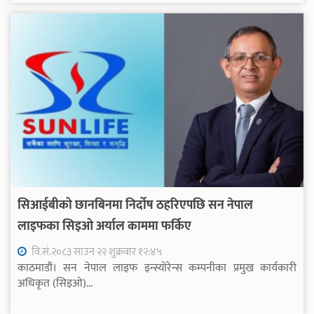
सिआईबीको छानबिनमा निर्दोष ठहरिएपछि सन नेपाल
लाइफका सिइओ अर्याल काममा फर्किए
वि.सं.२०८३ साउन २२ शुक्रवार १२:४५
काठमाडौं। सन नेपाल लाइफ इन्स्योरेन्स कम्पनीका प्रमुख कार्यकारी
अधिकृत (सिइओ)...