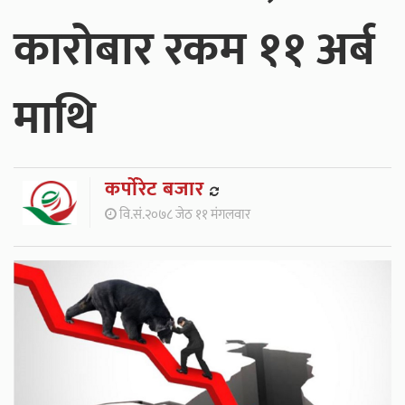
कारोबार रकम ११ अर्ब
माथि
कर्पाेरेट बजार
वि.सं.२०७८ जेठ ११ मंगलवार