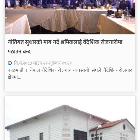
नीतिगत सुधारको माग गर्दै श्रमिकलाई वैदेशिक रोजगारीमा
पठाउन बन्द
वि.सं.२०८३ साउन २२ शुक्रवार २०:१२
काठमाडौंं । नेपाल वैदेशिक रोजगार व्यवसायी संघले वैदेशिक रोजगार
क्षेत्रमा...