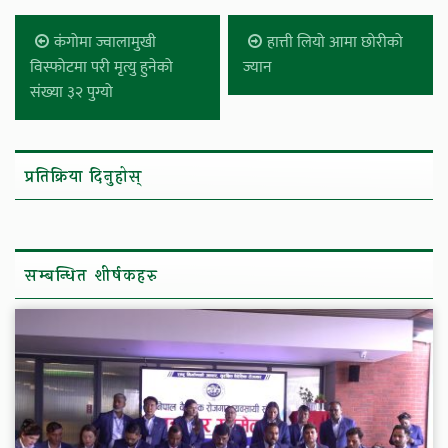
कंगोमा ज्वालामुखी
हात्ती लियो आमा छोरीको
विस्फोटमा परी मृत्यु हुनेको
ज्यान
संख्या ३२ पुग्यो
प्रतिक्रिया दिनुहोस्
सम्बन्धित शीर्षकहरु