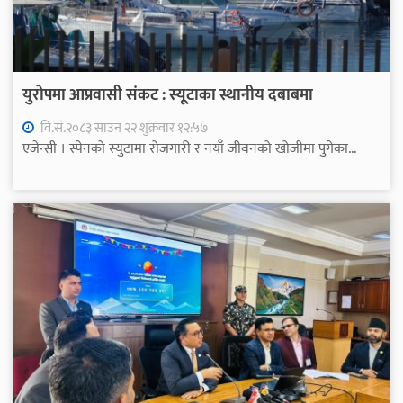
युरोपमा आप्रवासी संकट : स्यूटाका स्थानीय दबाबमा
वि.सं.२०८३ साउन २२ शुक्रवार १२:५७
एजेन्सी । स्पेनको स्युटामा रोजगारी र नयाँ जीवनको खोजीमा पुगेका...