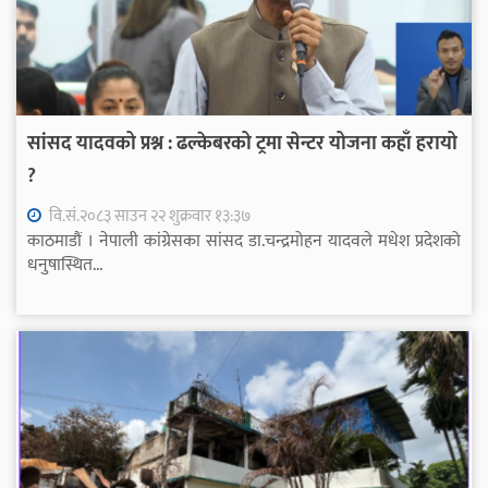
सांसद यादवको प्रश्न : ढल्केबरको ट्रमा सेन्टर योजना कहाँ हरायो
?
वि.सं.२०८३ साउन २२ शुक्रवार १३:३७
काठमाडौं । नेपाली कांग्रेसका सांसद डा.चन्द्रमोहन यादवले मधेश प्रदेशको
धनुषास्थित...