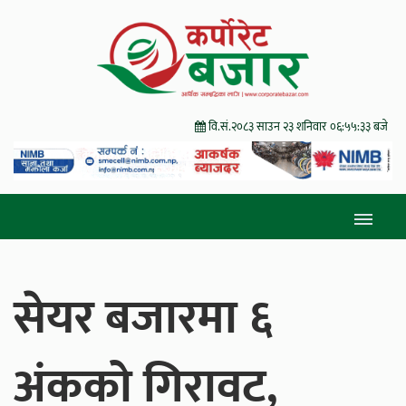
वि.सं.२०८३ साउन २३ शनिवार
०६:५५:३५ बजे
सेयर बजारमा ६
अंकको गिरावट,