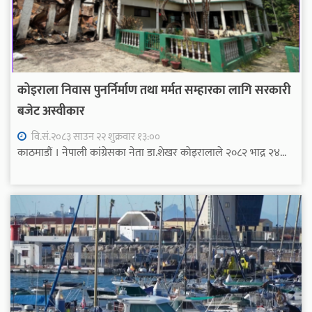
कोइराला निवास पुनर्निर्माण तथा मर्मत सम्हारका लागि सरकारी
बजेट अस्वीकार
वि.सं.२०८३ साउन २२ शुक्रवार १३:००
काठमाडौं । नेपाली कांग्रेसका नेता डा.शेखर कोइरालाले २०८२ भाद्र २४...