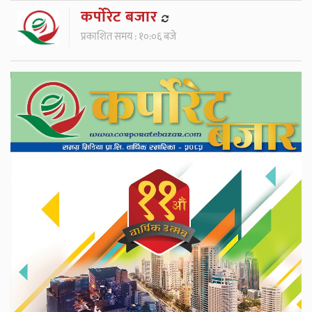
कर्पाेरेट बजार
प्रकाशित समय : १०:०६ बजे